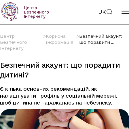
Пропустити
вміст
Центр
UK
Безпечного
Інтернету
Центр
ᐳ
Корисна
ᐳ
Безпечний акаунт:
Безпечного
інформація
що порадити ...
Інтернету
Безпечний акаунт: що порадити
дитині?
Є кілька основних рекомендацій, як
налаштувати профіль у соціальній мережі,
щоб дитина не наражалась на небезпеку.