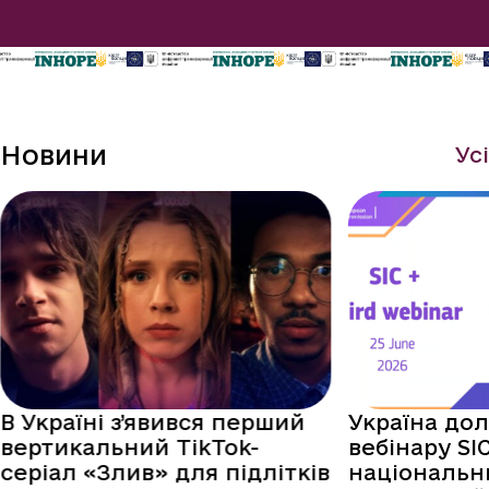
Новини
Усі
В Україні з’явився перший
Україна до
вертикальний TikTok-
вебінару S
серіал «Злив» для підлітків
національн