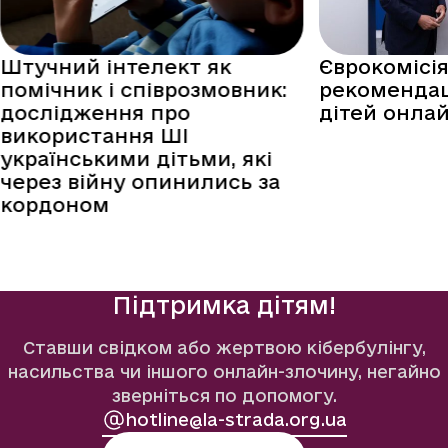
Штучний інтелект як
Єврокомісі
помічник і співрозмовник:
рекомендац
дослідження про
дітей онла
використання ШІ
українськими дітьми, які
через війну опинились за
кордоном
Підтримка дітям!
Ставши свідком або жертвою кібербулінгу,
насильства чи іншого онлайн-злочину, негайно
зверніться по допомогу.
hotline@la-strada.org.ua