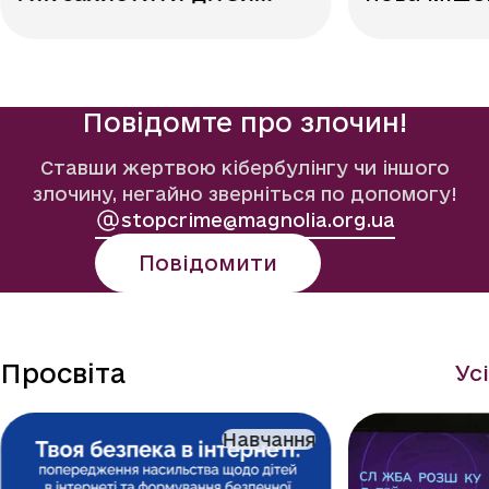
онлайн
зловмисни
знати бат
Повідомте про злочин!
Ставши жертвою кібербулінгу чи іншого
злочину, негайно зверніться по допомогу!
stopcrime@magnolia.org.ua
Повідомити
Просвіта
Усі
Навчання