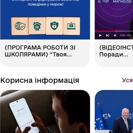
(ПРОГРАМА РОБОТИ ЗІ
(ВІДЕОІНС
ШКОЛЯРАМИ) “Твоя
Поради
безпека в Інтернеті”
кіберполі
говорити 
небезпеку
Корисна інформація
Уся