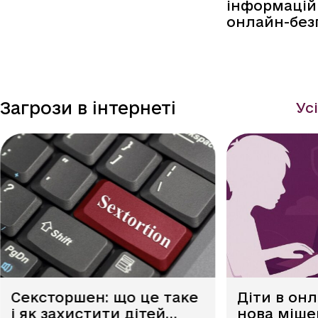
інформацій
онлайн-без
Загрози в інтернеті
Усі
Сексторшен: що це таке
Діти в он
і як захистити дітей
нова міше