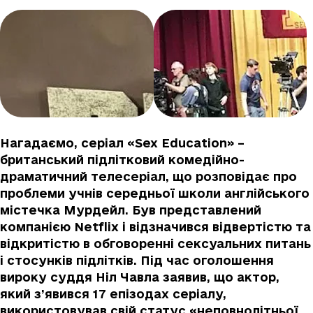
Нагадаємо, серіал «Sex Education» –
британський підлітковий комедійно-
драматичний телесеріал, що розповідає про
проблеми учнів середньої школи англійського
містечка Мурдейл. Був представлений
компанією Netflix і відзначився відвертістю та
відкритістю в обговоренні сексуальних питань
і стосунків підлітків. Під час оголошення
вироку суддя Ніл Чавла заявив, що актор,
який з’явився 17 епізодах серіалу,
використовував свій статус «неповнолітньої