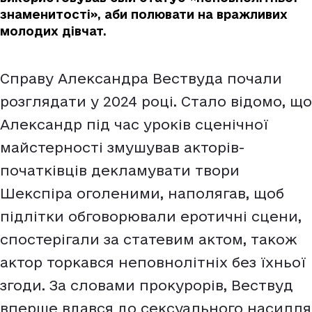
знаменитості», аби полювати на вражливих
молодих дівчат.
Справу Александра Вествуда почали
розглядати у 2024 році. Стало відомо, що
Александр під час уроків сценічної
майстерності змушував акторів-
початківців декламувати твори
Шекспіра оголеними, наполягав, щоб
підлітки обговорювали еротичні сцени,
спостерігали за статевим актом, також
актор торкався неповнолітніх без їхньої
згоди. За словами прокурорів, Вествуд
вперше вдався до сексуального насилля