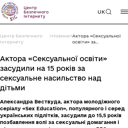
Пропустити
вміст
Центр
UK
Безпечного
Інтернету
Центр Безпечного
ᐳ
Новини
ᐳ
Актора «Сексуальної
Інтернету
освіти» за...
Актора «Сексуальної освіти»
засудили на 15 років за
сексуальне насильство над
дітьми
Александра Вествуда, актора молодіжного
серіалу «Sex Education», популярного і серед
українських підлітків, засудили до 15,5 років
позбавлення волі за сексуальні домагання і