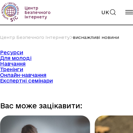
Пропустити
вміст
Центр
UK
Безпечного
Інтернету
Центр Безпечного Інтернету
ᐳ
виснажливі новини
Ресурси
Для молоді
Навчання
Тренінги
Онлайн-навчання
Експертні семінари
Вас може зацікавити: