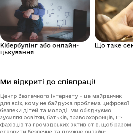
Кібербулінг або онлайн-
Що таке се
цькування
Ми відкриті до співпраці!
Центр безпечного Інтернету – це майданчик
для всіх, кому не байдужа проблема цифрової
безпеки дітей та молоді. Ми об’єднуємо
зусилля освітян, батьків, правоохоронців, IT-
фахівців та громадських активістів, щоб разом
створити безпечне та дружнє онлайн-