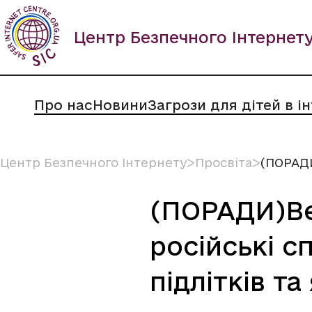
Пропустити
вміст
Центр Безпечного Інтернет
Про нас
Новини
Загрози для дітей в і
Центр Безпечного Інтернету
ᐳ
Просвіта
ᐳ
(ПОРАДИ
(ПОРАДИ)Ве
російські 
підлітків та