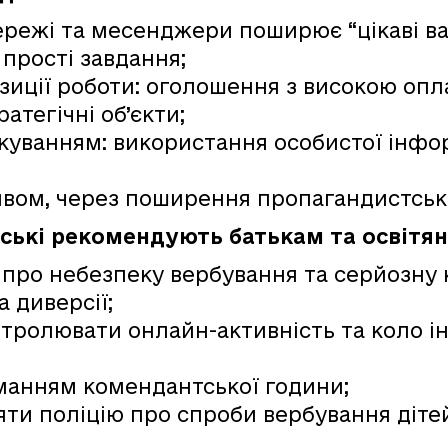
ережі та месенджери поширює “цікаві ва
 прості завдання;
иції роботи: оголошення з високою опла
атегічні об’єкти;
куванням: використання особистої інфо
ивом, через поширення пропагандистськи
йські рекомендують батькам та освітян
 про небезпеку вербування та серйозну
а диверсії;
нтролювати онлайн-активність та коло і
манням комендантської години;
ти поліцію про спроби вербування дітей