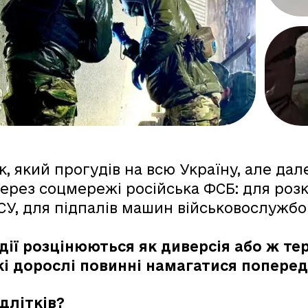
, який прогудів на всю Україну, але дал
через соцмережі російська ФСБ: для роз
У, для підпалів машин військовослужбов
 дії розцінюються як диверсія або ж т
кі дорослі повинні намагатися поперед
длітків?