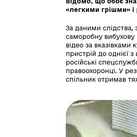
Відомо, що обоє зна
«легкими грішми» і 
За даними слідства, 
саморобну вибухову 
відео за вказівками 
пристрій до однієї з
російські спецслужб
правоохоронці. У резу
спільник отримав тя