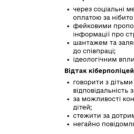
через соціальні м
оплатою за нібито
фейковими пропоз
інформації про стр
шантажем та заля
до співпраці;
ідеологічним впл
Відтак кіберполіце
говорити з дітьми
відповідальність з
за можливості ко
дітей;
стежити за дотри
негайно повідомля