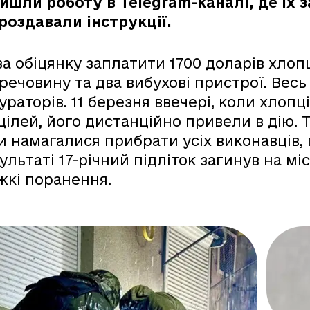
йшли роботу в Telegram-каналі, де їх 
роздавали інструкції.
за обіцянку заплатити 1700 доларів хлоп
речовину та два вибухові пристрої. Весь
кураторів. 11 березня ввечері, коли хлоп
 цілей, його дистанційно привели в дію.
и намагалися прибрати усіх виконавців,
льтаті 17-річний підліток загинув на місц
жкі поранення.