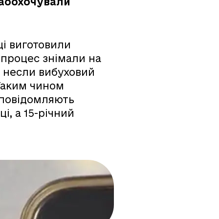
заоохочували
ці виготовили
 процес знімали на
ці несли вибуховий
 Таким чином
 повідомляють
і, а 15-річний