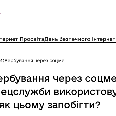
у
нтернеті
Просвіта
День безпечного інтернет
)Вербування через соцме...
рбування через соцме
спецслужби використов
 як цьому запобігти?