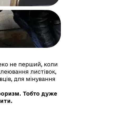
еко не перший, коли
клеювання листівок,
ців, для мінування
ероризм. Тобто дуже
ити.