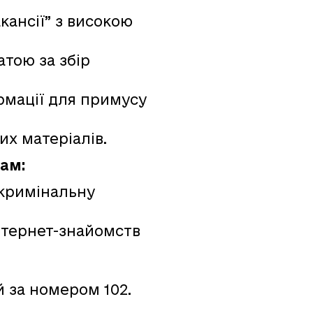
кансії” з високою
тою за збір
рмації для примусу
х матеріалів.
ам:
 кримінальну
нтернет-знайомств
 за номером 102.