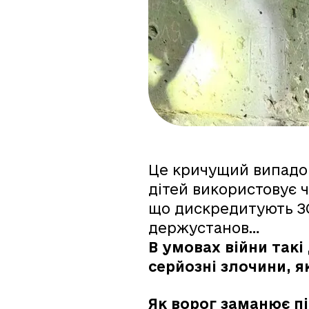
Це кричущий випадок
дітей використовує 
що дискредитують ЗС
держустанов…
В умовах війни такі
серйозні злочини, я
Як ворог заманює пі