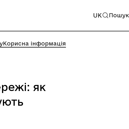
UK
Пошук
у
Корисна інформація
режі: як
ують