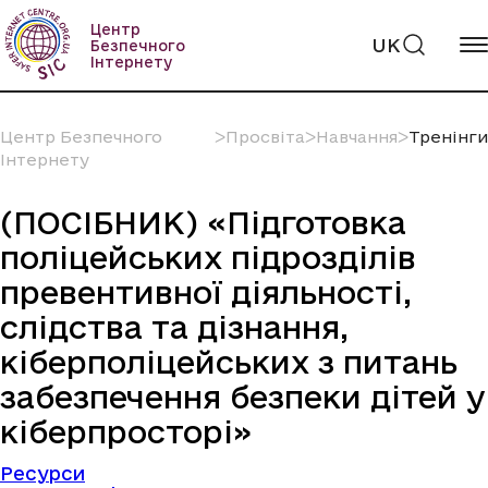
Пропустити
вміст
Центр
UK
Безпечного
Інтернету
Центр Безпечного
ᐳ
Просвіта
ᐳ
Навчання
ᐳ
Тренінги
Інтернету
(ПОСІБНИК) «Підготовка
поліцейських підрозділів
превентивної діяльності,
слідства та дізнання,
кіберполіцейських з питань
забезпечення безпеки дітей у
кіберпросторі»
Ресурси