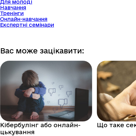
Для молоді
Навчання
Тренінги
Онлайн-навчання
Експертні семінари
Вас може зацікавити:
Кібербулінг або онлайн-
Що таке се
цькування