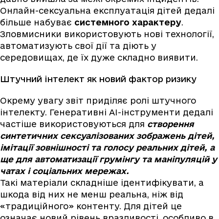
Онлайн-сексуальна експлуатація дітей дедалі
більше набуває
системного характеру
.
Зловмисники використовують нові технології,
автоматизують свої дії та діють у
середовищах, де їх дуже складно виявити.
Штучний інтелект як новий фактор ризику
Окрему увагу звіт приділяє ролі штучного
інтелекту. Генеративні AI-інструменти дедалі
частіше використовуються для
створення
синтетичних сексуалізованих зображень дітей,
імітації зовнішності та голосу реальних дітей, а
ще для автоматизації грумінгу та маніпуляцій у
чатах і соціальних мережах.
Такі матеріали складніше ідентифікувати, а
шкода від них не менш реальна, ніж від
«традиційного» контенту. Для дітей це
означає новий рівень вразливості, особливо в