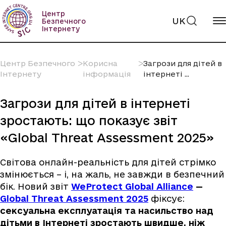
Пропустити
вміст
Центр
UK
Безпечного
Інтернету
Центр Безпечного
ᐳ
Корисна
ᐳ
Загрози для дітей в
Інтернету
інформація
інтернеті ...
Загрози для дітей в інтернеті
зростають: що показує звіт
«Global Threat Assessment 2025»
Світова онлайн-реальність для дітей стрімко
змінюється – і, на жаль, не завжди в безпечний
бік. Новий звіт
WeProtect Global Alliance
—
Global Threat Assessment 2025
фіксує:
сексуальна експлуатація та насильство над
дітьми в Інтернеті зростають швидше, ніж