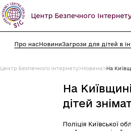
Пропустити
вміст
Центр Безпечного Інтернет
Про нас
Новини
Загрози для дітей в і
Центр Безпечного Інтернету
ᐳ
Новини
ᐳ
На Київщи
На Київщині
дітей знім
Поліція Київської о