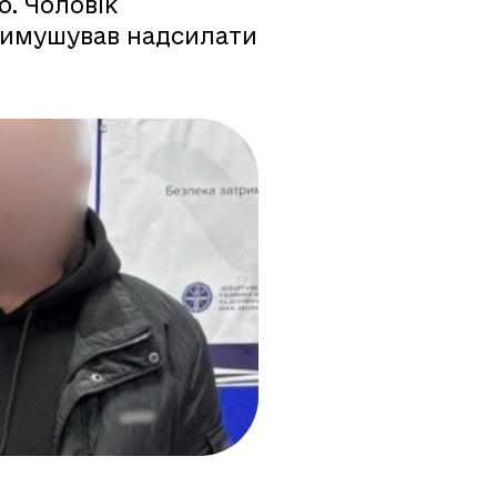
о. Чоловік
примушував надсилати