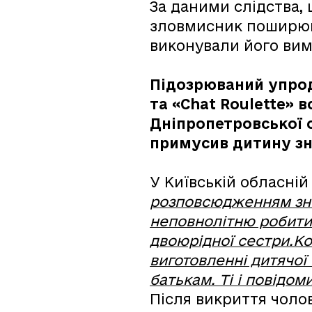
За даними слідства, 
зловмисник поширював
виконували його вим
Підозрюваний упрод
та «Chat Roulette» 
Дніпропетровської 
примусив дитину зні
У Київській обласній
розповсюдженням знім
неповнолітню робити 
двоюрідної сестри.Ко
виготовленні дитячої
батькам. Ті і повідо
Після викриття чоло