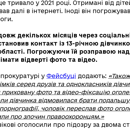
це тривало у 2021 році. Отримані від діт
 далі в інтернеті. Іноді він погрожував
оги.
овж декількох місяців через соціальн
встановив контакт із 13-річною дівчинк
області. Погрожуючи їй розправою над
мати відверті фото та відео.
 прокуратурі у
Фейсбуці
додають:
«Також
ків серед друзів та однокласників дівчи
приховану фото та відео-фіксацію оголено
ли дівчинка відмовилася брати подальшу
 порнографії, чоловік переслав фото оголе
мили про злочин правоохоронцям.»
вікові оголосили про підозру за двома с