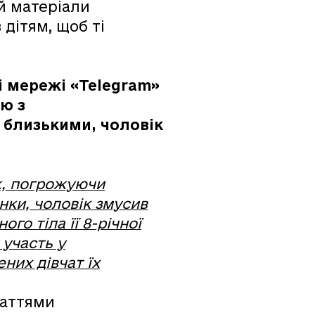
ей матеріали
 дітям, щоб ті
і мережі «Telegram»
ою з
 близькими, чоловік
, погрожуючи
нки, чоловік змусив
го тіла її 8-річної
 участь у
них дівчат їх
таттями