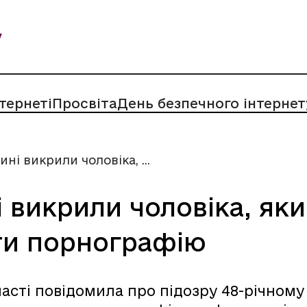
у
нтернеті
Просвіта
День безпечного інтернет
ні викрили чоловіка, ...
 викрили чоловіка, як
ати порнографію
бласті повідомила про підозру 48-річном