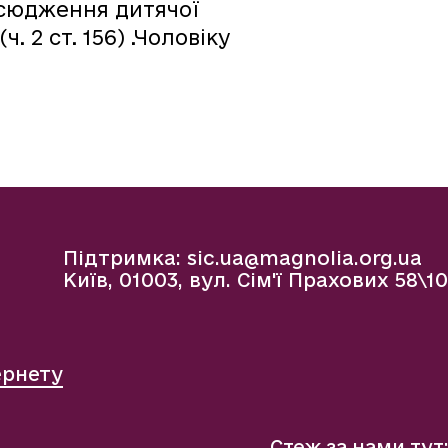
всюдження дитячої
ч. 2 ст. 156) .Чоловіку
Підтримка:
sic.ua@magnolia.org.ua
Київ, 01003, вул. Сім'ї Прахових 58\10
ернету
Стеж за нами тут: