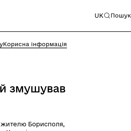
UK
Пошук
у
Корисна інформація
ий змушував
у жителю Борисполя,