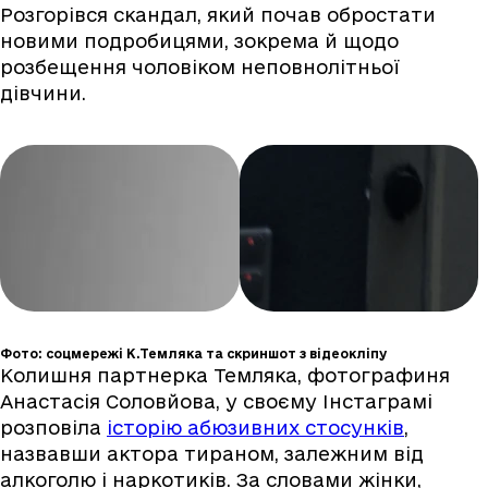
Розгорівся скандал, який почав обростати
новими подробицями, зокрема й щодо
розбещення чоловіком неповнолітньої
дівчини.
Фото: соцмережі К.Темляка та скриншот з відеокліпу
Колишня партнерка Темляка, фотографиня
Анастасія Соловйова, у своєму Інстаграмі
розповіла
історію абюзивних стосунків
,
назвавши актора тираном, залежним від
алкоголю і наркотиків. За словами жінки,