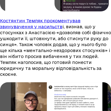
Костянтин Темляк прокоментував
звинувачення у насильств
і, визнав, що у
стосунках з Анастасією «дозволяв собі фізично
ушкодити її, штовхнути, або стиснути руку до
синця». Також чоловік додав, що у нього було
ще кілька «ментально-нездорових стосунків» і
він нібито просив вибачення у тих людей.
Темляк наголосив, що готовий понести
юридичну та моральну відповідальність за
скоєне.