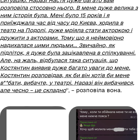
ситуацію. Наразі Настя дуже багато вам
розповіла стосовно нього. В мене дуже велика з
ним історія була. Мені було 15 років і я
приїжджала час від часу до Києва, ходила в
театр на Подолі, дуже мріяла стати акторкою і
дружити з акторами. Тому що я неймовірно
надихалася цими людьми… Звичайно, як
підліток, я дуже була зацікавлена в спілкуванні.
Але, на жаль, відбулася така ситуація, що
Костянтин виявив дуже багато уваги до мене.
Костянтин розповідав, як би він хотів би мене
в**бати, вибачте, у театрі. Наразі він вибачився,
але чесно – це складно
“, – розповіла вона.