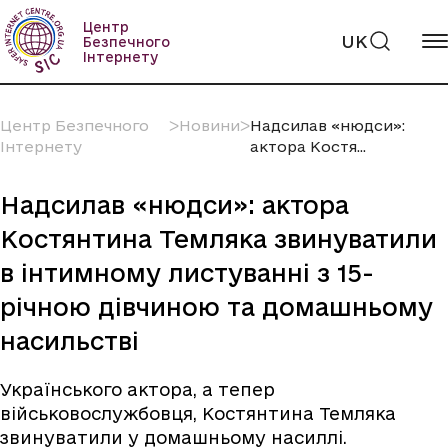
Пропустити
вміст
Центр
UK
Безпечного
Інтернету
Центр Безпечного
ᐳ
Новини
ᐳ
Надсилав «нюдси»:
Інтернету
актора Костя...
Надсилав «нюдси»: актора
Костянтина Темляка звинуватили
в інтимному листуванні з 15-
річною дівчиною та домашньому
насильстві
Українського актора, а тепер
військовослужбовця, Костянтина Темляка
звинуватили у домашньому насиллі.