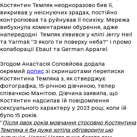
Костянтин Темляк неодноразово бив її,
викривав у неіснуючих зрадах, постійно
контролював та руйнував її психіку. Мережа
вибухнула коментарями обурення, адже
напередодні Темляк з’явився у кліпі Jerry Heil
та Yarmak “З якого ти поверху неба?” і промо
колаборації Ebaut та German Apparel.
Згодом Анастасія Соловйова додала
окремий
допис
зі скриншотами переписки
Костянтина Темляка з, як стверджує
фотографка, 15-річною дівчиною, тепер
співачкою Манітою. Дівчина заявила, що
Костянтин надсилав їй повідомлення
сексуального характеру у 2023 році, коли їй
було 15 років.
“
Після двох років мовчання стосовно Костянтина
Темляка я би дуже хотіла обговорити цю