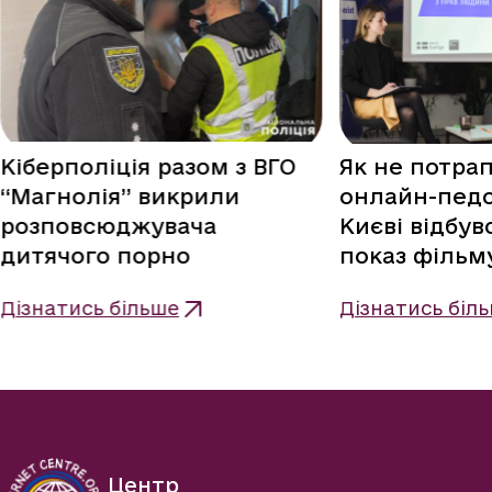
Кіберполіція разом з ВГО
Як не потрап
“Магнолія” викрили
онлайн-педо
розповсюджувача
Києві відбув
дитячого порно
показ фільму
Дізнатись більше
Дізнатись біл
Центр