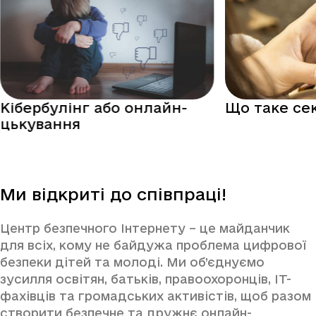
Кібербулінг або онлайн-
Що таке се
цькування
Ми відкриті до співпраці!
Центр безпечного Інтернету – це майданчик
для всіх, кому не байдужа проблема цифрової
безпеки дітей та молоді. Ми об’єднуємо
зусилля освітян, батьків, правоохоронців, IT-
фахівців та громадських активістів, щоб разом
створити безпечне та дружнє онлайн-