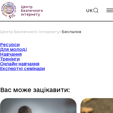
Пропустити
вміст
Центр
UK
Безпечного
Інтернету
Центр Безпечного Інтернету
ᐳ
Беспалов
Ресурси
Для молоді
Навчання
Тренінги
Онлайн-навчання
Експертні семінари
Вас може зацікавити: