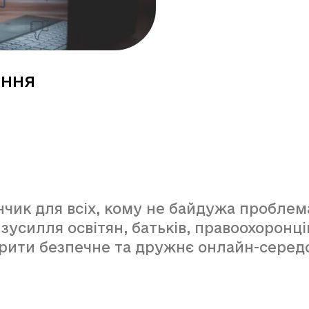
ання
нчик для всіх, кому не байдужа пробле
зусилля освітян, батьків, правоохоронців
орити безпечне та дружнє онлайн-серед