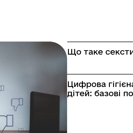
Що таке секст
Цифрова гігієн
дітей: базові п