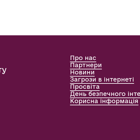
Про нас
Партнери
ту
Новини
Загрози в інтернеті
Просвіта
День безпечного інт
Корисна інформація