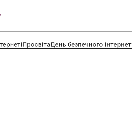
у
нтернеті
Просвіта
День безпечного інтернет