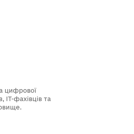
ма цифрової
, IT-фахівців та
овище.