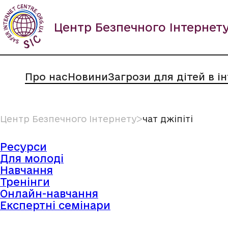
Пропустити
вміст
Центр Безпечного Інтернет
Про нас
Новини
Загрози для дітей в і
Центр Безпечного Інтернету
ᐳ
чат джіпіті
Ресурси
Для молоді
Навчання
Тренінги
Онлайн-навчання
Експертні семінари