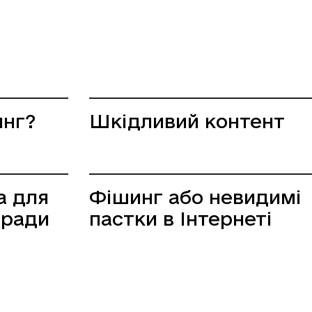
инг?
Шкідливий контент
а для
Фішинг або невидимі
оради
пастки в Інтернеті