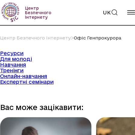
Пропустити
вміст
Центр
UK
Безпечного
Інтернету
Центр Безпечного Інтернету
ᐳ
Офіс Генпрокурора
Ресурси
Для молоді
Навчання
Тренінги
Онлайн-навчання
Експертні семінари
Вас може зацікавити: