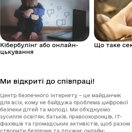
Кібербулінг або онлайн-
Що таке се
цькування
Ми відкриті до співпраці!
Центр безпечного Інтернету – це майданчик
для всіх, кому не байдужа проблема цифрової
безпеки дітей та молоді. Ми об’єднуємо
зусилля освітян, батьків, правоохоронців, IT-
фахівців та громадських активістів, щоб разом
створити безпечне та дружнє онлайн-