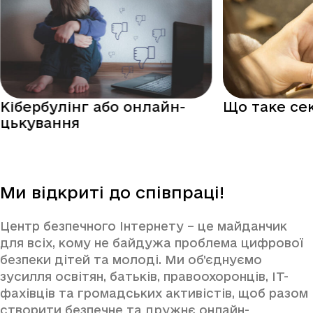
Кібербулінг або онлайн-
Що таке се
цькування
Ми відкриті до співпраці!
Центр безпечного Інтернету – це майданчик
для всіх, кому не байдужа проблема цифрової
безпеки дітей та молоді. Ми об’єднуємо
зусилля освітян, батьків, правоохоронців, IT-
фахівців та громадських активістів, щоб разом
створити безпечне та дружнє онлайн-