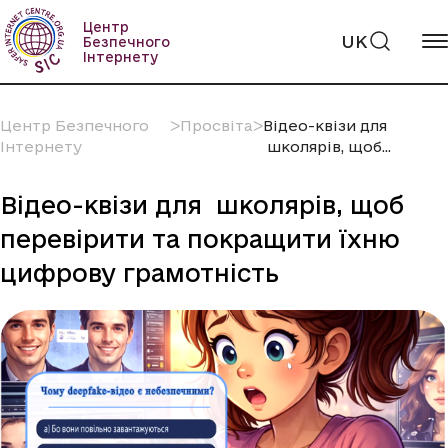
Пропустити
вміст
Центр
UK
Безпечного
Інтернету
Центр Безпечного
ᐳ
Просвіта
ᐳ
Відео-квізи для
Інтернету
школярів, щоб...
Відео-квізи для школярів, щоб
перевірити та покращити їхню
цифрову грамотність