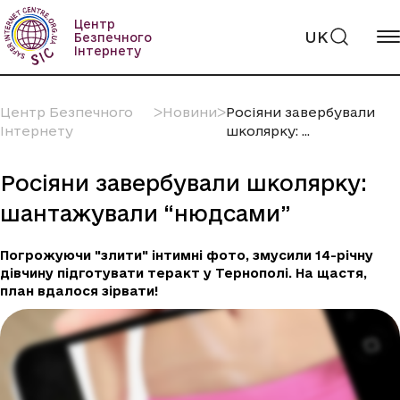
Пропустити
вміст
Центр
UK
Безпечного
Інтернету
Центр Безпечного
ᐳ
Новини
ᐳ
Росіяни завербували
Інтернету
школярку: ...
Росіяни завербували школярку:
шантажували “нюдсами”
Погрожуючи "злити" інтимні фото, змусили 14-річну
дівчину підготувати теракт у Тернополі. На щастя,
план вдалося зірвати!