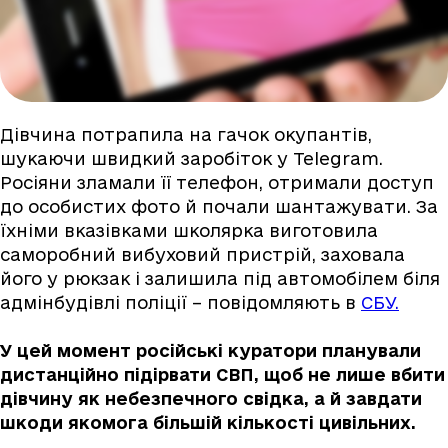
Дівчина потрапила на гачок окупантів,
шукаючи швидкий заробіток у Telegram.
Росіяни зламали її телефон, отримали доступ
до особистих фото й почали шантажувати. За
їхніми вказівками школярка виготовила
саморобний вибуховий пристрій, заховала
його у рюкзак і залишила під автомобілем біля
адмінбудівлі поліції – повідомляють в
СБУ.
У цей момент російські куратори планували
дистанційно підірвати СВП, щоб не лише вбити
дівчину як небезпечного свідка, а й завдати
шкоди якомога більшій кількості цивільних.